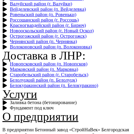
Валуйский район (г. Валуйки)
Вейделевский район (п. Вейделевка)
Ровеньский район (п. Ровеньки)
Россошанский район (г. Россошь)
Красногвардейский район (г. Бирюч)
Новооскольский район (г. Новый Оскол)
Острогожский район (г. Острогожск)
Чернянский район (п. Чернянка)
Волоконовский район (п. Волоконовка)
Доставка в ЛНР:
Новопсковский район (п. Новопсков)
Марковский район (п. Марковка)
Старобельский район (г. Старобельск)
Белолуцкий район (п. Белолуцк)
Белокуракинский район (п. Белокуракино)
Услуги
Заливка бетона (бетонирование)
Фундамент под ключ
О предприятии
В предприятии Бетонный завод
«‎СтройНаВек» Белгородская