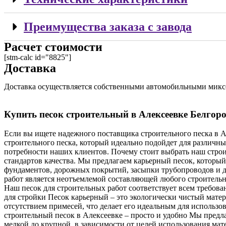
Преимущества заказа с завода
Расчет стоимости
[stm-calc id="8825"]
Доставка
Доставка осуществляется собственными автомобильными миксер
Купить песок строительный в Алексеевке Белгоро
Если вы ищете надежного поставщика строительного песка в А
строительного песка, который идеально подойдет для различны
потребности наших клиентов. Почему стоит выбрать наш стро
стандартов качества. Мы предлагаем карьерный песок, который
фундаментов, дорожных покрытий, засыпки трубопроводов и др
работ является неотъемлемой составляющей любого строительно
Наш песок для строительных работ соответствует всем требова
для стройки Песок карьерный – это экологически чистый мате
отсутствием примесей, что делает его идеальным для использов
строительный песок в Алексеевке – просто и удобно Мы предл
мелкой до крупной, в зависимости от целей использования ма