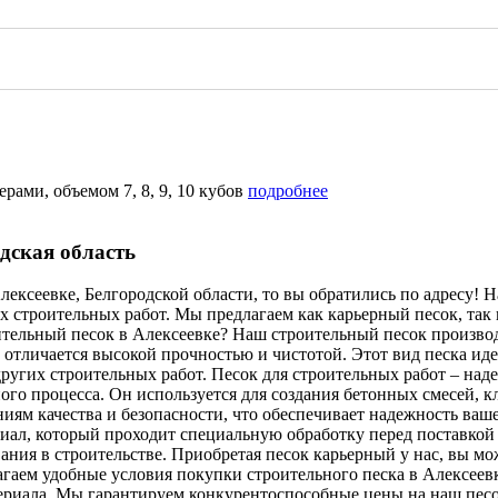
ами, объемом 7, 8, 9, 10 кубов
подробнее
дская область
лексеевке, Белгородской области, то вы обратились по адресу!
х строительных работ. Мы предлагаем как карьерный песок, так 
ительный песок в Алексеевке? Наш строительный песок произво
 отличается высокой прочностью и чистотой. Этот вид песка иде
угих строительных работ. Песок для строительных работ – над
го процесса. Он используется для создания бетонных смесей, кл
ниям качества и безопасности, что обеспечивает надежность ва
риал, который проходит специальную обработку перед поставкой
ания в строительстве. Приобретая песок карьерный у нас, вы мо
агаем удобные условия покупки строительного песка в Алексее
териала. Мы гарантируем конкурентоспособные цены на наш песо