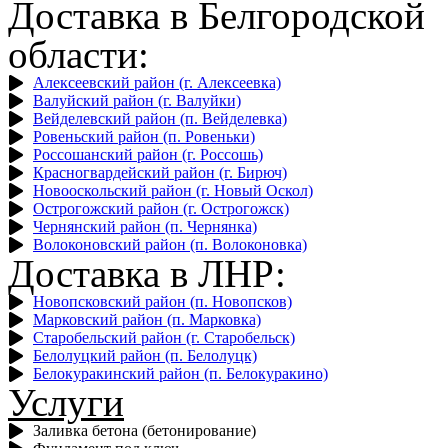
Доставка в Белгородской
области:
Алексеевский район (г. Алексеевка)
Валуйский район (г. Валуйки)
Вейделевский район (п. Вейделевка)
Ровеньский район (п. Ровеньки)
Россошанский район (г. Россошь)
Красногвардейский район (г. Бирюч)
Новооскольский район (г. Новый Оскол)
Острогожский район (г. Острогожск)
Чернянский район (п. Чернянка)
Волоконовский район (п. Волоконовка)
Доставка в ЛНР:
Новопсковский район (п. Новопсков)
Марковский район (п. Марковка)
Старобельский район (г. Старобельск)
Белолуцкий район (п. Белолуцк)
Белокуракинский район (п. Белокуракино)
Услуги
Заливка бетона (бетонирование)