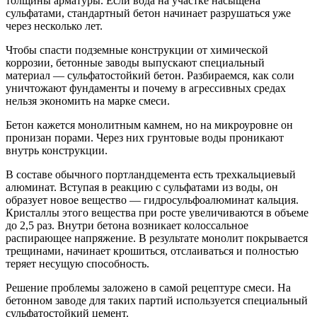
толщины арматуры. Если вода на участке насыщена
сульфатами, стандартный бетон начинает разрушаться уже
через несколько лет.
Чтобы спасти подземные конструкции от химической
коррозии, бетонные заводы выпускают специальный
материал — сульфатостойкий бетон. Разбираемся, как соли
уничтожают фундаменты и почему в агрессивных средах
нельзя экономить на марке смеси.
Бетон кажется монолитным камнем, но на микроуровне он
пронизан порами. Через них грунтовые воды проникают
внутрь конструкции.
В составе обычного портландцемента есть трехкальциевый
алюминат. Вступая в реакцию с сульфатами из воды, он
образует новое вещество — гидросульфоалюминат кальция.
Кристаллы этого вещества при росте увеличиваются в объеме
до 2,5 раз. Внутри бетона возникает колоссальное
распирающее напряжение. В результате монолит покрывается
трещинами, начинает крошиться, отслаиваться и полностью
теряет несущую способность.
Решение проблемы заложено в самой рецептуре смеси. На
бетонном заводе для таких партий используется специальный
сульфатостойкий цемент.