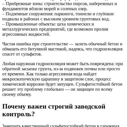
– Прибрежные зоны: строительство пирсов, набережных и
фундаментов вблизи морей и соленых озер.
– Подземные сооружения: паркинги, тоннели и глубокие
подвалы в районах с высоким уровнем грунтовых вод.
– Промышленные объекты: цеха химических и
металлургических предприятий, где возможен пролив
агрессивных жидкостей.
Частая ошибка при строительстве — залить обычный бетон и
обмазать его битумной мастикой, надеясь, что гидроизоляция
спасет от сульфатов.
Любая наружная гидроизоляция может быть повреждена: при
обратной засыпке грунта, из-за подвижек почвы или просто
от времени. Как только агрессивная вода найдет
микроскопическую царапину в защитном слое, процесс
химической коррозии будет запущен. Сульфатостойкий бетон
решает эту проблему глобально — он защищен по всему
своему объему.
Почему важен строгий заводской
контроль?
Замешать качественный сульфатостойкий бетон в гаражных