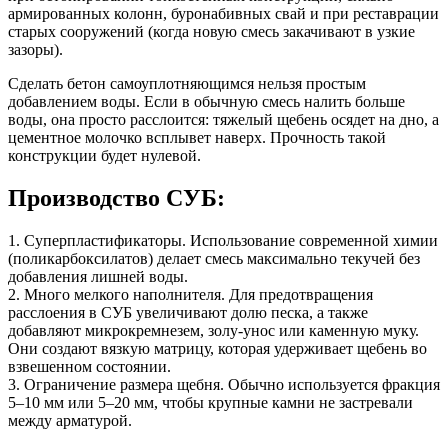
армированных колонн, буронабивных свай и при реставрации
старых сооружений (когда новую смесь закачивают в узкие
зазоры).
Сделать бетон самоуплотняющимся нельзя простым
добавлением воды. Если в обычную смесь налить больше
воды, она просто расслоится: тяжелый щебень осядет на дно, а
цементное молочко всплывет наверх. Прочность такой
конструкции будет нулевой.
Производство СУБ:
1. Суперпластификаторы. Использование современной химии
(поликарбоксилатов) делает смесь максимально текучей без
добавления лишней воды.
2. Много мелкого наполнителя. Для предотвращения
расслоения в СУБ увеличивают долю песка, а также
добавляют микрокремнезем, золу-унос или каменную муку.
Они создают вязкую матрицу, которая удерживает щебень во
взвешенном состоянии.
3. Ограничение размера щебня. Обычно используется фракция
5–10 мм или 5–20 мм, чтобы крупные камни не застревали
между арматурой.