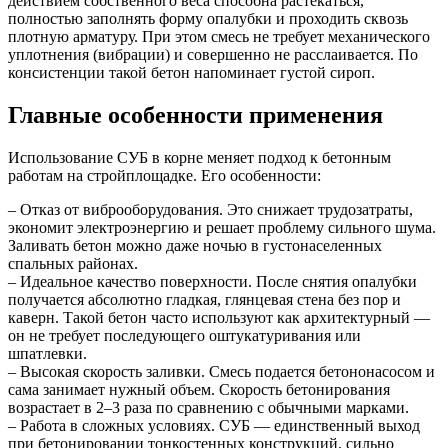
действием собственного веса способна растекаться,
полностью заполнять форму опалубки и проходить сквозь
плотную арматуру. При этом смесь не требует механического
уплотнения (вибрации) и совершенно не расслаивается. По
консистенции такой бетон напоминает густой сироп.
Главные особенности применения
Использование СУБ в корне меняет подход к бетонным
работам на стройплощадке. Его особенности:
– Отказ от виброоборудования. Это снижает трудозатраты,
экономит электроэнергию и решает проблему сильного шума.
Заливать бетон можно даже ночью в густонаселенных
спальных районах.
– Идеальное качество поверхности. После снятия опалубки
получается абсолютно гладкая, глянцевая стена без пор и
каверн. Такой бетон часто используют как архитектурный —
он не требует последующего оштукатуривания или
шпатлевки.
– Высокая скорость заливки. Смесь подается бетононасосом и
сама занимает нужный объем. Скорость бетонирования
возрастает в 2–3 раза по сравнению с обычными марками.
– Работа в сложных условиях. СУБ — единственный выход
при бетонировании тонкостенных конструкций, сильно