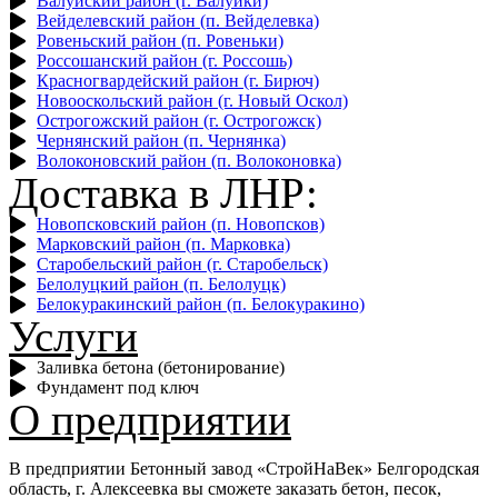
Валуйский район (г. Валуйки)
Вейделевский район (п. Вейделевка)
Ровеньский район (п. Ровеньки)
Россошанский район (г. Россошь)
Красногвардейский район (г. Бирюч)
Новооскольский район (г. Новый Оскол)
Острогожский район (г. Острогожск)
Чернянский район (п. Чернянка)
Волоконовский район (п. Волоконовка)
Доставка в ЛНР:
Новопсковский район (п. Новопсков)
Марковский район (п. Марковка)
Старобельский район (г. Старобельск)
Белолуцкий район (п. Белолуцк)
Белокуракинский район (п. Белокуракино)
Услуги
Заливка бетона (бетонирование)
Фундамент под ключ
О предприятии
В предприятии Бетонный завод
«‎СтройНаВек» Белгородская
область, г. Алексеевка вы сможете заказать бетон, песок,