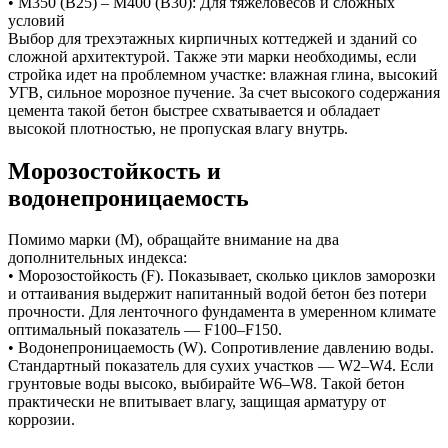
• М350 (В25) – М400 (В30): Для тяжеловесов и сложных
условий
Выбор для трехэтажных кирпичных коттеджей и зданий со
сложной архитектурой. Также эти марки необходимы, если
стройка идет на проблемном участке: влажная глина, высокий
УГВ, сильное морозное пучение. За счет высокого содержания
цемента такой бетон быстрее схватывается и обладает
высокой плотностью, не пропуская влагу внутрь.
Морозостойкость и
водонепроницаемость
Помимо марки (М), обращайте внимание на два
дополнительных индекса:
• Морозостойкость (F). Показывает, сколько циклов заморозки
и оттаивания выдержит напитанный водой бетон без потери
прочности. Для ленточного фундамента в умеренном климате
оптимальный показатель — F100–F150.
• Водонепроницаемость (W). Сопротивление давлению воды.
Стандартный показатель для сухих участков — W2–W4. Если
грунтовые воды высоко, выбирайте W6–W8. Такой бетон
практически не впитывает влагу, защищая арматуру от
коррозии.