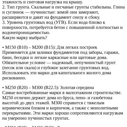
этажность и снеговая нагрузка на крышу.
2. Тип грунта. Скальные и песчаные грунты стабильны. Глина
и суглинок — пучинистые: зимой они замерзают,
расширяются и давят на фундамент снизу и сбоку.
3. Уровень грунтовых вод (УГВ). Если вода близко к
поверхности, потребуется бетон с повышенной плотностью и
водонепроницаемостью.
Какую марку выбрать?
• М150 (В10) – М200 (В15): Для легких построек
Применяется для заливки фундаментов под заборы, гаражи,
бани, беседки и легкие каркасные или щитовые дома.
Обязательное условие — надежный, непучинистый грунт
(песок или скала) и глубокое залегание грунтовых вод.
Использовать эти марки для капитального жилого дома
рискованно.
• М250 (В20) – М300 (В22.5): Золотая середина
Самые востребованные марки в малоэтажном строительстве.
М250 отлично держит дома из бруса, пено- и газобетона
высотой до двух этажей. М300 справится с тяжелым
керамическим блоком и кирпичом, а также с монолитными
перекрытиями. Эти марки хорошо сопротивляются нагрузкам
на умеренно пучинистых грунтах.