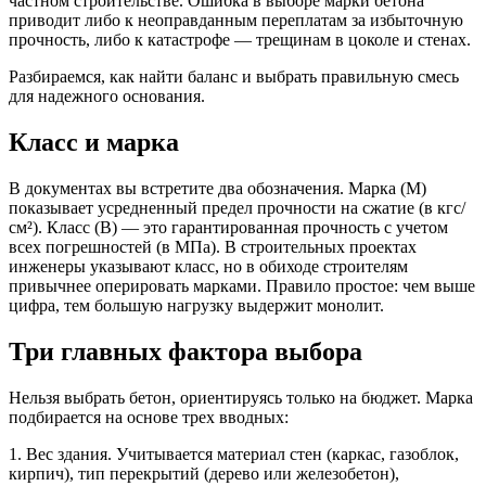
частном строительстве. Ошибка в выборе марки бетона
приводит либо к неоправданным переплатам за избыточную
прочность, либо к катастрофе — трещинам в цоколе и стенах.
Разбираемся, как найти баланс и выбрать правильную смесь
для надежного основания.
Класс и марка
В документах вы встретите два обозначения. Марка (М)
показывает усредненный предел прочности на сжатие (в кгс/
см²). Класс (В) — это гарантированная прочность с учетом
всех погрешностей (в МПа). В строительных проектах
инженеры указывают класс, но в обиходе строителям
привычнее оперировать марками. Правило простое: чем выше
цифра, тем большую нагрузку выдержит монолит.
Три главных фактора выбора
Нельзя выбрать бетон, ориентируясь только на бюджет. Марка
подбирается на основе трех вводных:
1. Вес здания. Учитывается материал стен (каркас, газоблок,
кирпич), тип перекрытий (дерево или железобетон),