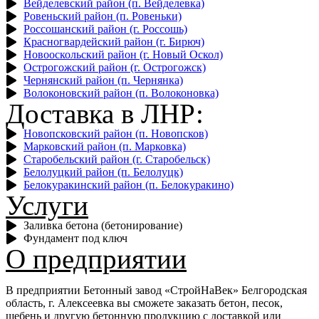
Вейделевский район (п. Вейделевка)
Ровеньский район (п. Ровеньки)
Россошанский район (г. Россошь)
Красногвардейский район (г. Бирюч)
Новооскольский район (г. Новый Оскол)
Острогожский район (г. Острогожск)
Чернянский район (п. Чернянка)
Волоконовский район (п. Волоконовка)
Доставка в ЛНР:
Новопсковский район (п. Новопсков)
Марковский район (п. Марковка)
Старобельский район (г. Старобельск)
Белолуцкий район (п. Белолуцк)
Белокуракинский район (п. Белокуракино)
Услуги
Заливка бетона (бетонирование)
Фундамент под ключ
О предприятии
В предприятии Бетонный завод
«‎СтройНаВек» Белгородская
область, г. Алексеевка вы сможете заказать бетон, песок,
щебень и другую бетонную продукцию с доставкой или